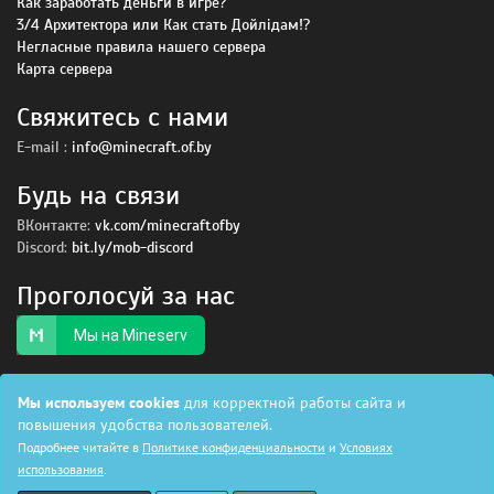
Как заработать деньги в игре?
3/4 Архитектора или Как стать Дойлiдам!?
Негласные правила нашего сервера
Карта сервера
Свяжитесь с нами
E-mail :
info@minecraft.of.by
Будь на связи
ВКонтакте:
vk.com/minecraftofby
Discord:
bit.ly/mob-discord
Проголосуй за нас
Мы на Mineserv
Мы используем cookies
для корректной работы сайта и
© 2015 — 2026, Все права защищены.
Условия использования
|
повышения удобства пользователей.
Политика безопасности
Подробнее читайте в
Политике конфиденциальности
и
Условиях
использования
.