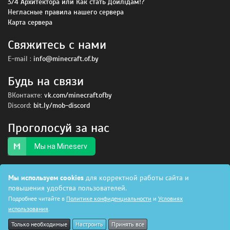
3/4 Архитектора или Как стать Дойлiдам!?
Негласные правила нашего сервера
Карта сервера
Свяжитесь с нами
E-mail :
info@minecraft.of.by
Будь на связи
ВКонтакте:
vk.com/minecraftofby
Discord:
bit.ly/mob-discord
Проголосуй за нас
Мы на Mineserv
Мы используем cookies
для корректной работы сайта и
© 2015 — 2026, Все права защищены.
Условия использования
|
повышения удобства пользователей.
Политика безопасности
Подробнее читайте в
Политике конфиденциальности
и
Условиях
использования
.
Только необходимые
Настроить
Принять все